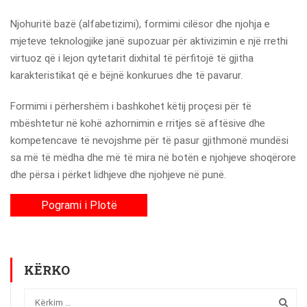
Njohuritë bazë (alfabetizimi), formimi cilësor dhe njohja e
mjeteve teknologjike janë supozuar për aktivizimin e një rrethi
virtuoz që i lejon qytetarit dixhital të përfitojë të gjitha
karakteristikat që e bëjnë konkurues dhe të pavarur.
Formimi i përhershëm i bashkohet këtij proçesi për të
mbështetur në kohë azhornimin e rritjes së aftësive dhe
kompetencave të nevojshme për të pasur gjithmonë mundësi
sa më të mëdha dhe më të mira në botën e njohjeve shoqërore
dhe përsa i përket lidhjeve dhe njohjeve në punë.
Pogrami i Plotë
KËRKO