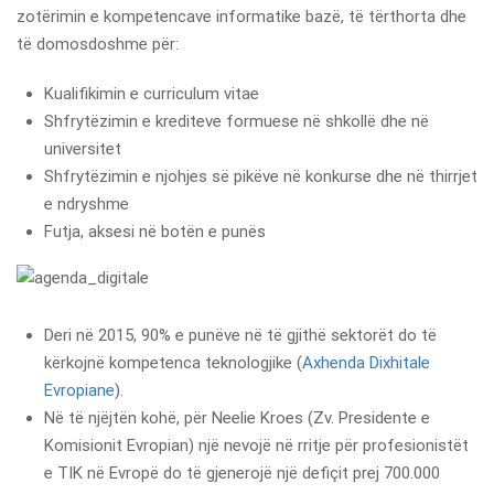
zotërimin e kompetencave informatike bazë, të tërthorta dhe
të domosdoshme për:
Kualifikimin e curriculum vitae
Shfrytëzimin e krediteve formuese në shkollë dhe në
universitet
Shfrytëzimin e njohjes së pikëve në konkurse dhe në thirrjet
e ndryshme
Futja, aksesi në botën e punës
Deri në 2015, 90% e punëve në të gjithë sektorët do të
kërkojnë kompetenca teknologjike (
Axhenda Dixhitale
Evropiane
).
Në të njëjtën kohë, për Neelie Kroes (Zv. Presidente e
Komisionit Evropian) një nevojë në rritje për profesionistët
e TIK në Evropë do të gjenerojë një defiçit prej 700.000