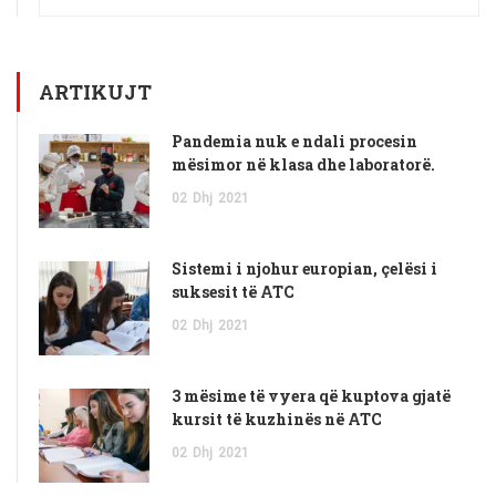
ARTIKUJT
Pandemia nuk e ndali procesin
mësimor në klasa dhe laboratorë.
02
Dhj
2021
Sistemi i njohur europian, çelësi i
suksesit të ATC
02
Dhj
2021
3 mësime të vyera që kuptova gjatë
kursit të kuzhinës në ATC
02
Dhj
2021