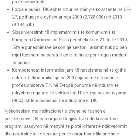
profesionistësh.
Forca e punës TIK është rritur në mënyrë konstante në UE-
27, pothuajse e dyfishuar nga 2000 (2.720.000) në 2010
(4.144.500).
Sipas vlerësimit të implementimit të komunikimit të
European Commission Skills për shekullin e 21-të të 2010,
58% e punëdhënsve beson që sektori i arsimit nuk po bën
mjaftueshëm në përgatitjen e të rinjve për tregun modern
të punës.
Kompetencat informatike janë të nevojshme në të gjithë
sektorët ekonomikë: që në 2007 pjesa më e madhe e
profesionistëve TIK në Evropë punonte në industri të
ndryshme nga ato të sektorit të IT-së: më pak se gjysma
(46%) ishte e punësuar në industrinë e TIK.
Njëkohësisht me indikacionet e dhëna në fushën e
çertifikimeve TIK nga organet legjislative ndërkombëtare,
programi pasqyron në mënyrë të plotë kriteret e ndërveprimit
dhe neutralitetit të kërkuar për të garantuar efikasitetin e