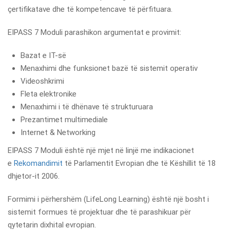
çertifikatave dhe të kompetencave të përfituara.
EIPASS 7 Moduli parashikon argumentat e provimit:
Bazat e IT-së
Menaxhimi dhe funksionet bazë të sistemit operativ
Videoshkrimi
Fleta elektronike
Menaxhimi i të dhënave të strukturuara
Prezantimet multimediale
Internet & Networking
EIPASS 7 Moduli është një mjet në linjë me indikacionet
e
Rekomandimit
të Parlamentit Evropian dhe të Këshillit të 18
dhjetor-it 2006.
Formimi i përhershëm (LifeLong Learning) është një bosht i
sistemit formues të projektuar dhe të parashikuar për
qytetarin dixhital evropian.