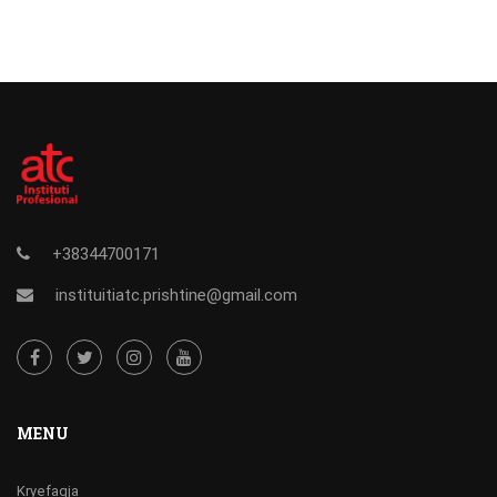
+38344700171
instituitiatc.prishtine@gmail.com
MENU
Kryefaqja