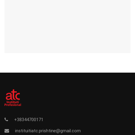
+38344700171
instituitiatc.prishtine@gmail.com