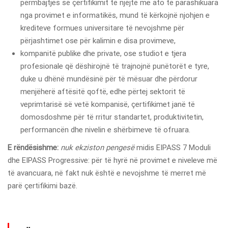
përmbajtjes së çertifikimit të njëjtë me ato të parashikuara
nga provimet e informatikës, mund të kërkojnë njohjen e
krediteve formues universitare të nevojshme për
përjashtimet ose për kalimin e disa provimeve,
kompanitë publike dhe private, ose studiot e tjera
profesionale që dëshirojnë të trajnojnë punëtorët e tyre,
duke u dhënë mundësinë për të mësuar dhe përdorur
menjëherë aftësitë qoftë, edhe përtej sektorit të
veprimtarisë së vetë kompanisë, çertifikimet janë të
domosdoshme për të rritur standartet, produktivitetin,
performancën dhe nivelin e shërbimeve të ofruara.
E rëndësishme:
nuk ekziston pengesë
midis EIPASS 7 Moduli
dhe EIPASS Progressive: për të hyrë në provimet e niveleve më
të avancuara, në fakt nuk është e nevojshme të merret më
parë çertifikimi bazë.