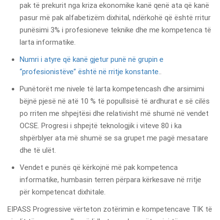
pak të prekurit nga kriza ekonomike kanë qenë ata që kanë
pasur më pak alfabetizëm dixhital, ndërkohë që është rritur
punësimi 3% i profesioneve teknike dhe me kompetenca të
larta informatike.
Numri i atyre që kanë gjetur punë në grupin e
“profesionistëve” është në rritje konstante.
.
Punëtorët me nivele të larta kompetencash dhe arsimimi
bëjnë pjesë në atë 10 % të popullsisë të ardhurat e së cilës
po rriten me shpejtësi dhe relativisht më shumë në vendet
OCSE. Progresi i shpejtë teknologjik i viteve 80 i ka
shpërblyer ata më shumë se sa grupet me pagë mesatare
dhe të ulët.
Vendet e punës që kërkojnë më pak kompetenca
informatike, humbasin terren përpara kërkesave në rritje
për kompetencat dixhitale.
EIPASS Progressive vërteton zotërimin e kompetencave TIK të