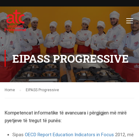
EIPASS PROGRESSIVE
Home
EIPASS Progressive
Kompetencat informatike të avancuara i përgjigjen më mirë
pyetjeve të tregut të punës:
Sipas
OECD Report Education Indicators in Focus
2012, më