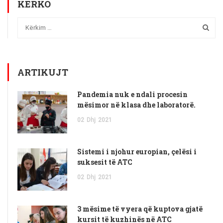
KËRKO
ARTIKUJT
Pandemia nuk e ndali procesin
mësimor në klasa dhe laboratorë.
02
Dhj
2021
Sistemi i njohur europian, çelësi i
suksesit të ATC
02
Dhj
2021
3 mësime të vyera që kuptova gjatë
kursit të kuzhinës në ATC