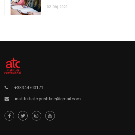
02
Dhj
2021
+38344700171
instituitiatc.prishtine@gmail.com