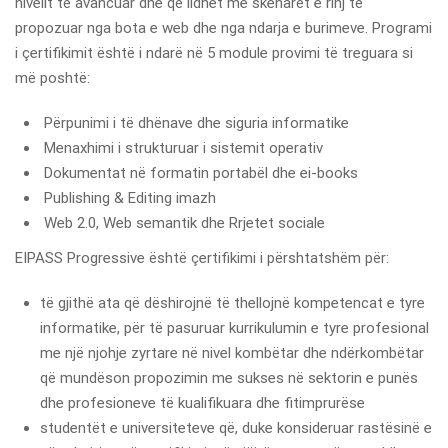
nivelit të avancuar dhe që lidhet me skenarët e rinj të
propozuar nga bota e web dhe nga ndarja e burimeve. Programi
i çertifikimit është i ndarë në 5 module provimi të treguara si
më poshtë:
Përpunimi i të dhënave dhe siguria informatike
Menaxhimi i strukturuar i sistemit operativ
Dokumentat në formatin portabël dhe ei-books
Publishing & Editing imazh
Web 2.0, Web semantik dhe Rrjetet sociale
EIPASS Progressive është çertifikimi i përshtatshëm për:
të gjithë ata që dëshirojnë të thellojnë kompetencat e tyre
informatike, për të pasuruar kurrikulumin e tyre profesional
me një njohje zyrtare në nivel kombëtar dhe ndërkombëtar
që mundëson propozimin me sukses në sektorin e punës
dhe profesioneve të kualifikuara dhe fitimprurëse
studentët e universiteteve që, duke konsideruar rastësinë e